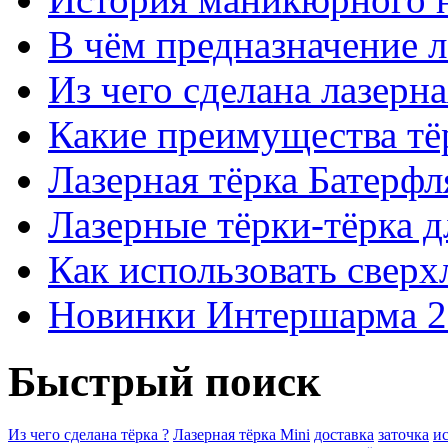
В чём предназначение 
Из чего сделана лазерна
Какие преимущества тё
Лазерная тёрка Батерфля
Лазерные тёрки-тёрка д
Как использовать свер
Новинки Интершарма 2
Быстрый поиск
Из чего сделана тёрка ?
Лазерная тёрка Mini
доставка
заточка
и