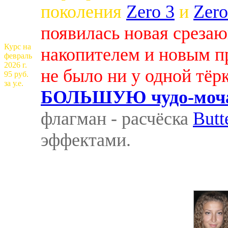
поколения
Zero 3
и
Zero
появилась новая среза
Курс на
накопителем и новым п
февраль
2026 г.
не было ни у одной тёр
95 руб.
за у.е.
БОЛЬШУЮ чудо-мочал
флагман - расчёска
Butt
эффектами.