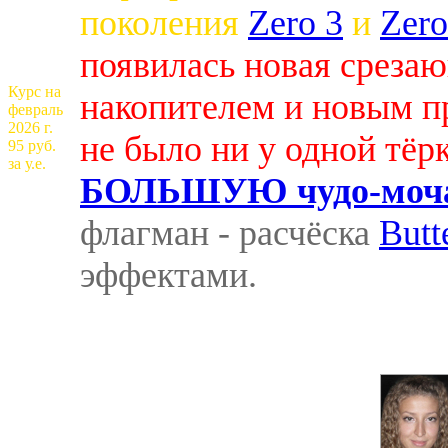
поколения
Zero 3
и
Zero
появилась новая среза
Курс на
накопителем и новым п
февраль
2026 г.
не было ни у одной тёр
95 руб.
за у.е.
БОЛЬШУЮ чудо-мочал
флагман - расчёска
Butt
эффектами.