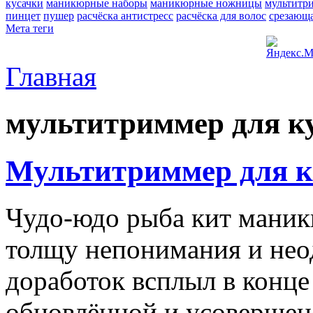
кусачки
маникюрные наборы
маникюрные ножницы
мультитр
пинцет
пушер
расчёска антистресс
расчёска для волос
срезающа
Мета теги
Главная
мультитриммер для к
Мультитриммер для к
Чудо-юдо рыба кит маник
толщу непонимания и нео
доработок всплыл в конце
обновлённой и усоверше